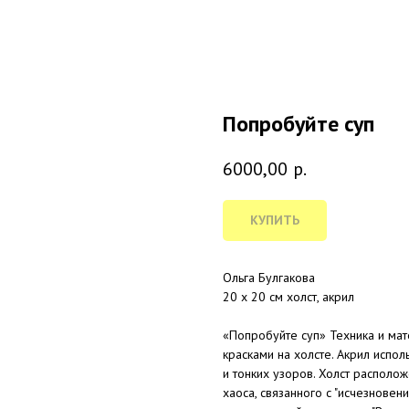
Попробуйте суп
6000,00
р.
КУПИТЬ
Ольга Булгакова
20 х 20 см холст, акрил
«Попробуйте суп» Техника и ма
красками на холсте. Акрил испо
и тонких узоров. Холст распол
хаоса, связанного с "исчезновени