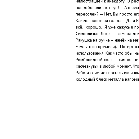
иллюстрацией к анекдоту: "В рес
попробовали этот суп! — А в чем
пересолен? — Нет, Вы просто ег
Клиент, повышая голос: — Да я В
всё...хорошо...Я уже сажусь и пр
Символизм: - Ложка – символ дом
Ракушка на ручке – намёк на ме
мечты того времени). - Потёртос
использования. Как часто обычн
Ромбовидный холст – символ нес
«исчезнуть» в любой момент. Что
Работа сочетает ностальгию и ю
холодный блеск металла напоми