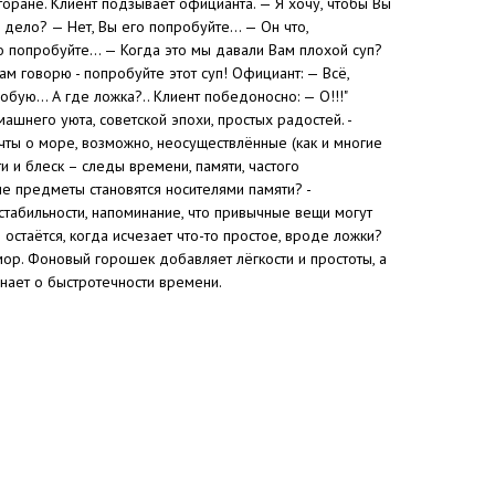
торане. Клиент подзывает официанта. — Я хочу, чтобы Вы
 дело? — Нет, Вы его попробуйте... — Он что,
о попробуйте... — Когда это мы давали Вам плохой суп?
ам говорю - попробуйте этот суп! Официант: — Всё,
обую... А где ложка?.. Клиент победоносно: — О!!!"
ашнего уюта, советской эпохи, простых радостей. -
чты о море, возможно, неосуществлённые (как и многие
ти и блеск – следы времени, памяти, частого
ые предметы становятся носителями памяти? -
табильности, напоминание, что привычные вещи могут
 остаётся, когда исчезает что-то простое, вроде ложки?
мор. Фоновый горошек добавляет лёгкости и простоты, а
нает о быстротечности времени.