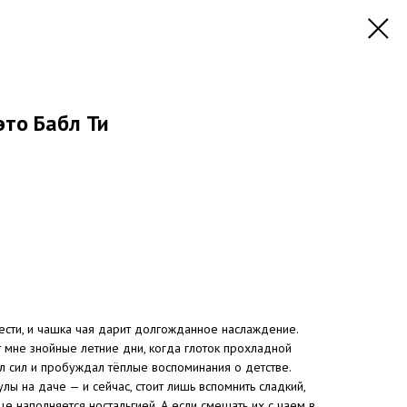
 это Бабл Ти
жести, и чашка чая дарит долгожданное наслаждение.
 мне знойные летние дни, когда глоток прохладной
л сил и пробуждал тёплые воспоминания о детстве.
лы на даче — и сейчас, стоит лишь вспомнить сладкий,
е наполняется ностальгией. А если смешать их с чаем в