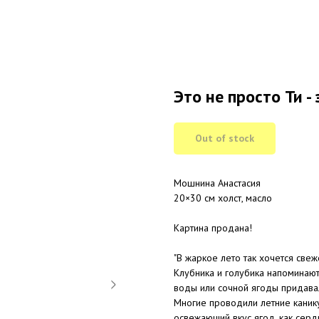
Это не просто Ти -
Out of stock
Мошнина Анастасия
20×30 см холст, масло
Картина продана!
"В жаркое лето так хочется све
Клубника и голубика напоминают
воды или сочной ягоды придава
Многие проводили летние канику
освежающий вкус ягод, как сердц