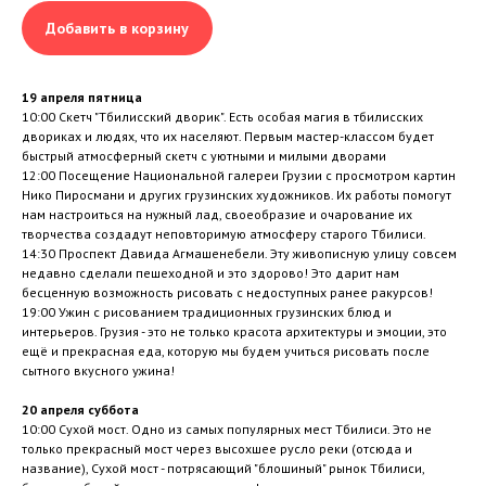
Добавить в корзину
19 апреля пятница
10:00 Скетч "Тбилисский дворик". Есть особая магия в тбилисских
двориках и людях, что их населяют. Первым мастер-классом будет
быстрый атмосферный скетч с уютными и милыми дворами
12:00 Посещение Национальной галереи Грузии с просмотром картин
Нико Пиросмани и других грузинских художников. Их работы помогут
нам настроиться на нужный лад, своеобразие и очарование их
творчества создадут неповторимую атмосферу старого Тбилиси.
14:30 Проспект Давида Агмашенебели. Эту живописную улицу совсем
недавно сделали пешеходной и это здорово! Это дарит нам
бесценную возможность рисовать с недоступных ранее ракурсов!
19:00 Ужин с рисованием традиционных грузинских блюд и
интерьеров. Грузия - это не только красота архитектуры и эмоции, это
ещё и прекрасная еда, которую мы будем учиться рисовать после
сытного вкусного ужина!
20 апреля суббота
10:00 Сухой мост. Одно из самых популярных мест Тбилиси. Это не
только прекрасный мост через высохшее русло реки (отсюда и
название), Сухой мост - потрясающий "блошиный" рынок Тбилиси,