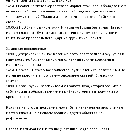
битком набитый сюжетами для скетча!
14:30 Рисование экстерьеров театра марионеток Резо Габриадзе и его
окрестностей. Театр марионеток Резо Габриадзе - одно из самых
узнаваемых зданий Тбилиси и конечно мы не можем обойти его
стороной.
18:00-21:00 Скетч с вином, ужин. И какая же Грузия без вина? На этом
мастер-классе мы будем рисовать скетчи с вином, скетчи вином и
конечно же пробовать легендарные грузинские напитки!
21 апреля воскресенье
10:00 Дезертирский рынок. Какой же скетч без того чтобы окунуться в
гущу восточной жизни - рынок, наполненный яркими красками и
манящими запахами?
14:30 Церковь. Церковное зодчество Грузии очень узнаваемо и мы не
могли не включить в программу рисование скетчей тбилисских
храмов.
18:00 Образ Грузии. Заключительная работа тура, которая возьмёт в
себя эмоции и образы, техники и приёмы, которые вы получили во
время поездки!
В случае непогоды программа может быть изменена на аналогичные
мастер-классы, но с использованием других объектов или
референсов.
Проезд, проживание и питание участник выезда оплачивает